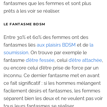
fantasmes que les femmes et sont plus
prêts à les voir se réaliser.
LE FANTASME BDSM
Entre 30% et 60% des femmes ont des
fantasmes liés
aux plaisirs BDSM
et de
la
soumission
. On trouve par exemple le
fantasme
d’être fessée
, celui
d’être attachée
,
ou encore celui d’être prise de force par un
inconnu. Ce dernier fantasme met en avant
ce fait significatif : si les hommes mélangent
facilement désirs et fantasmes, les femmes
séparent bien les deux et ne veulent pas voir
tous leurs fantasmes se réaliser.