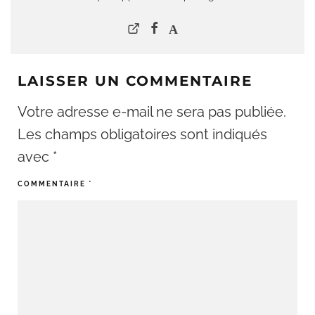
LAISSER UN COMMENTAIRE
Votre adresse e-mail ne sera pas publiée.
Les champs obligatoires sont indiqués
avec
*
COMMENTAIRE
*