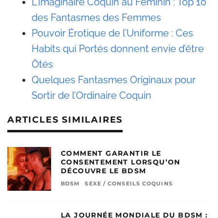
L’Imaginaire Coquin au Féminin : Top 10
des Fantasmes des Femmes
Pouvoir Érotique de l’Uniforme : Ces
Habits qui Portés donnent envie d’être
Ôtés
Quelques Fantasmes Originaux pour
Sortir de l’Ordinaire Coquin
ARTICLES SIMILAIRES
COMMENT GARANTIR LE
CONSENTEMENT LORSQU’ON
DÉCOUVRE LE BDSM
BDSM
SEXE / CONSEILS COQUINS
LA JOURNÉE MONDIALE DU BDSM :