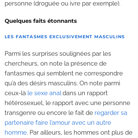
personne (droguée ou ivre par exemple).
Quelques faits étonnants
LES FANTASMES EXCLUSIVEMENT MASCULINS
Parmi les surprises soulignées par les
chercheurs, on note la présence de
fantasmes qui semblent ne correspondre
qu’à des désirs masculins. On note parmi
ceux-là
le sexe anal
dans un rapport
hétérosexuel, le rapport avec une personne
transgenre ou encore le fait de
regarder sa
partenaire faire l’amour avec un autre
homme
. Par ailleurs, les hommes ont plus de