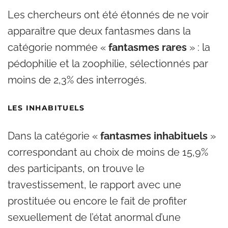
Les chercheurs ont été étonnés de ne voir
apparaître que deux fantasmes dans la
catégorie nommée «
fantasmes rares
» : la
pédophilie et la zoophilie, sélectionnés par
moins de 2,3% des interrogés.
LES INHABITUELS
Dans la catégorie «
fantasmes inhabituels
»
correspondant au choix de moins de 15,9%
des participants, on trouve le
travestissement, le rapport avec une
prostituée ou encore le fait de profiter
sexuellement de l’état anormal d’une