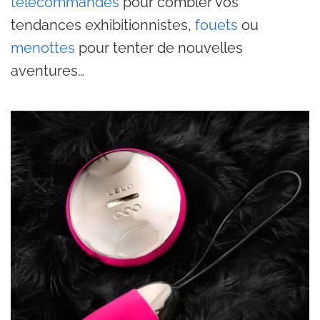
télécommandes
pour combler vos
tendances exhibitionnistes,
fouets
ou
menottes
pour tenter de nouvelles
aventures…