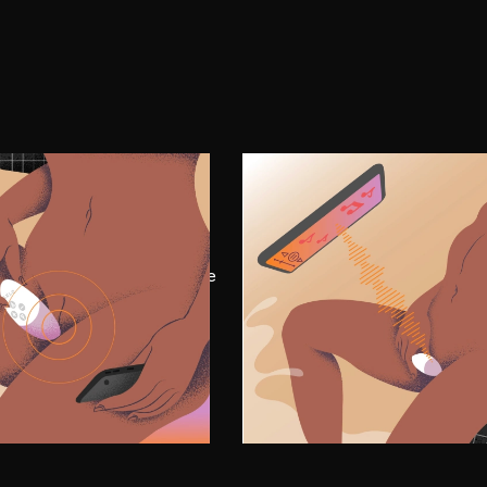
E 2
ÉTAPE 3
ncez-vous
Faites-vous pla
z l’appareil et explorez
Découvrez comment il réag
ment l’effet des modes de
son environnant – celui de
.
playlist préférée ou de la 
votre partenaire – pour v
accompagner vers les so
jouissifs.