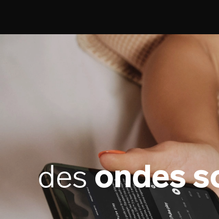
des
ondes s