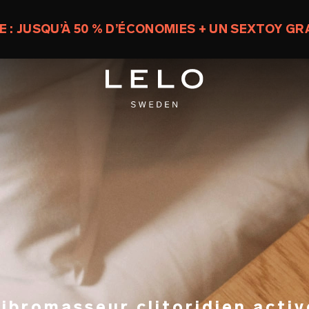
 : JUSQU’À 50 % D’ÉCONOMIES + UN SEXTOY G
vibromasseur clitoridien activ