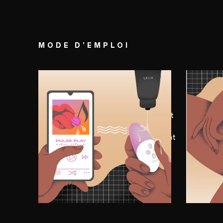
MODE D’EMPLOI
ÉTAPE 1
ÉTAP
Préliminaires
La
Lancez votre playlist préférée et
Allume
synchronisez votre SIRI™ 3.
douce
Appliquez la quantité de lubrifiant
plaisir
intime LELO souhaitée sur votre
appareil et sur votre corps pour
une meilleure expérience.