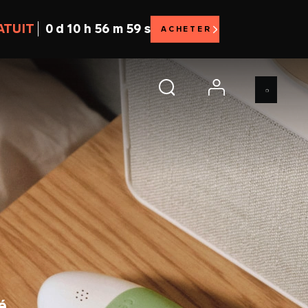
RATUIT
0 d 10 h 56 m 56 s
ACHETER
account
é