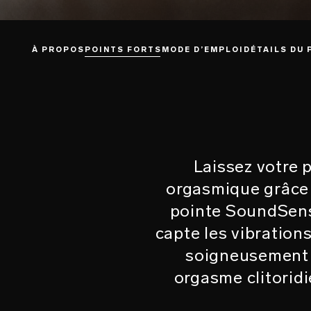
À PROPOS
POINTS FORTS
MODE D’EMPLOI
DÉTAILS DU 
Laissez votre 
orgasmique grâce 
pointe SoundSense
capte les vibrations
soigneusement s
orgasme clitoridi