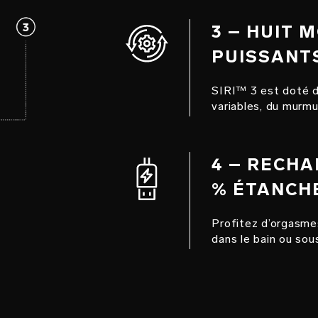
3 – HUIT 
PUISSANT
SIRI™ 3 est doté de
variables, du murmur
4 – RECHA
% ÉTANCH
Profitez d’orgasme
dans le bain ou sou