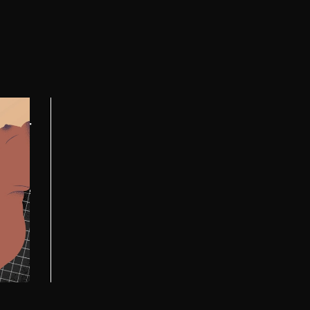
isir
it au
 votre
voix de
ous
mmets