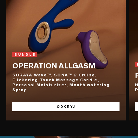
BUNDLE
OPERATION ALLGASM
SORAYA Wave™, SONA™ 2 Cruise,
Flickering Touch Massage Candle,
Personal Moisturizer, Mouth watering
H
Spray
P
ODKRYJ