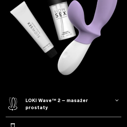
LOKI Wave™ 2 – masażer
prostaty
LOKI Wave™ 2 to w pełni wodoodporny i
oferujący dwanaście trybów stymulacji