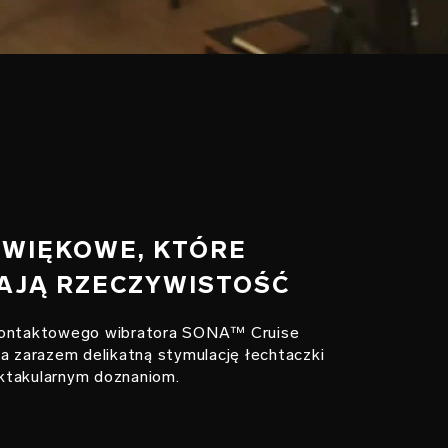
DŹWIĘKOWE, KTÓRE
AJĄ RZECZYWISTOŚĆ
kontaktowego wibratora SONA™ Cruise
 a zarazem delikatną stymulację łechtaczki
ktakularnym doznaniom.