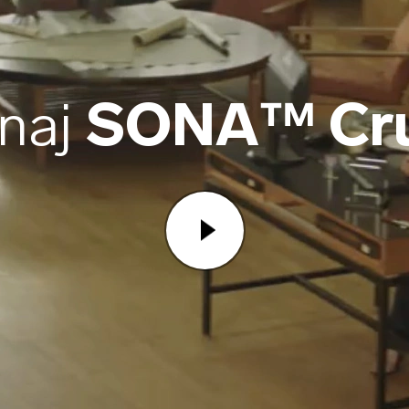
naj
SONA™ Cru