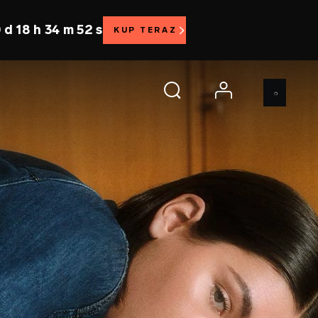
 d 18 h 34 m 50 s
KUP TERAZ
account