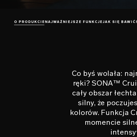
O PRODUKCIE
NAJWAŻNIEJSZE FUNKCJE
JAK SIĘ BAWIĆ
Co byś wolała: na
ręki? SONA™ Cruis
cały obszar łecht
silny, że poczuje
kolorów. Funkcja 
momencie silne
intensy