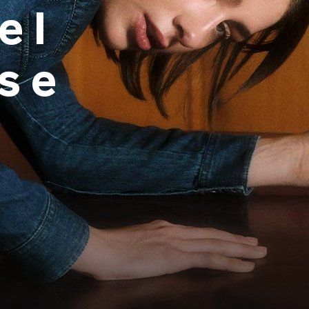
el
se