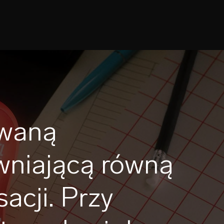
owaną
wniającą równą
acji. Przy