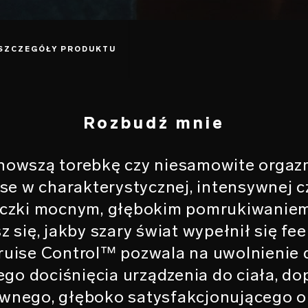
SZCZEGÓŁY PRODUKTU
Rozbudź mnie
jnowszą torebkę czy niesamowite orgaz
e w charakterystycznej, intensywnej c
aczki mocnym, głębokim pomrukiwaniem
sz się, jakby szary świat wypełnił się f
Cruise Control™ pozwala na uwolnienie
go dociśnięcia urządzenia do ciała, d
wnego, głęboko satysfakcjonującego 