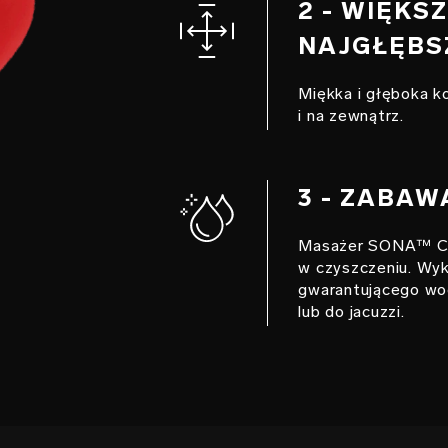
2 - WIĘKS
NAJGŁĘBS
Miękka i głęboka k
i na zewnątrz.
3 - ZABAW
Masażer SONA™ Cru
w czyszczeniu. Wyk
gwarantującego wod
lub do jacuzzi.