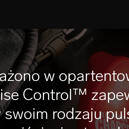
ażono w opartent
uise Control™ zape
swoim rodzaju puls