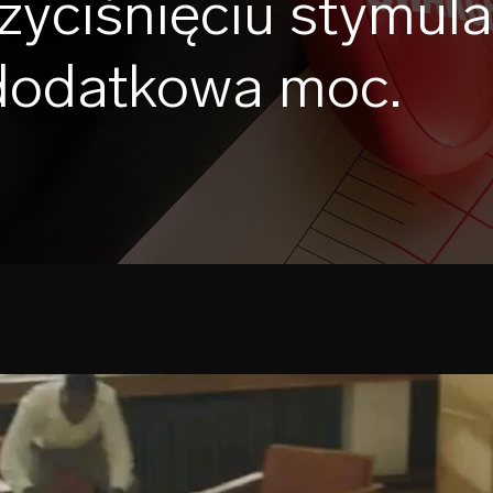
yciśnięciu stymula
 dodatkowa moc.