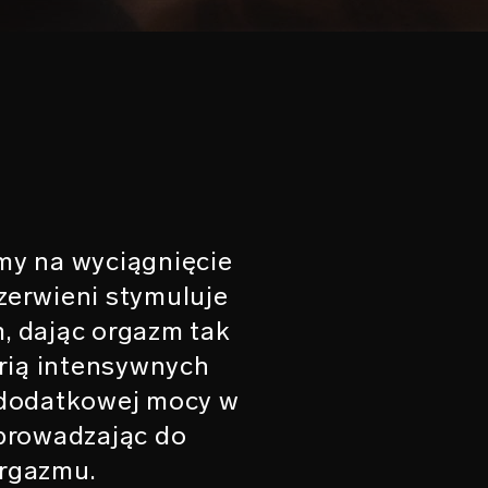
my na wyciągnięcie
zerwieni stymuluje
, dając orgazm tak
eerią intensywnych
 dodatkowej mocy w
oprowadzając do
orgazmu.