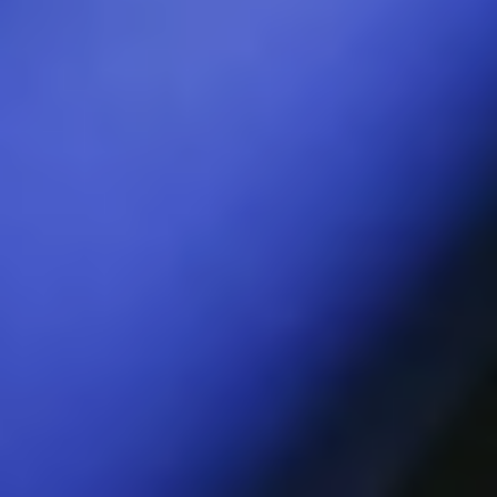
Dzięki technologii LELO WaveMotion™
wyprofilowana końcówka SORAYA
Wave™ sprawia wrażenie masażu
palcami jak żaden inny wibrator,
docierając z łatwością do Twojego
punktu G.