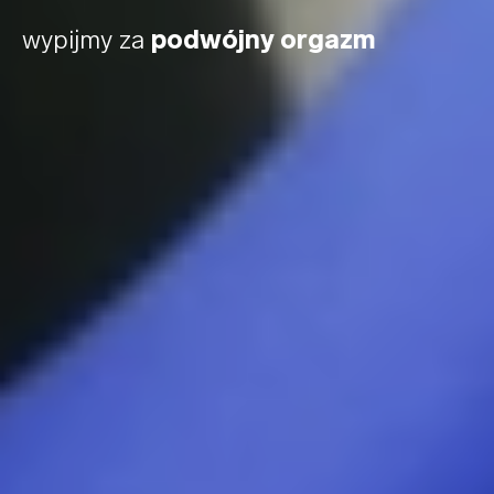
wypijmy za
podwójny orgazm