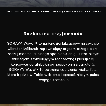
O PRODUKCIE
NAJWAŻNIEJSZE FUNKCJE
JAK SIĘ BAWIĆ
SZCZEGÓŁY PRODUKTU
Rozkoszna przyjemność
SORAYA Wave™ to najbardziej luksusowy na świecie
wibrator króliczek zapewniający orgazm całego ciała.
Poczuj moc seksualnego spełnienia dzięki ultra-silnym
wibracjom stymulującym łechtaczkę i pulsującej
końcówce do głębokiego zaspokojenia punktu G.
SORAYA Wave™ to potrójne uderzenie wielką falą,
która będzie w Tobie wzbierać i opadać, niczym palce
Twojego kochanka.