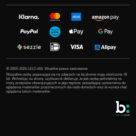
volonté blog
biuro prasowe
gwarancja rozszerzona
zabawki erotyczne dla kobiet
instagram
kariera
satisfaction guarantee
zabawki erotyczne dla mężczyzn
twitter
polityka prywatności
regulatory compliance
zabawki erotyczne dla par
facebook
polityka dotycząca plików cookie
FAQ – pytania ogólne
zestawy
audio erotica
regulamin
FAQ – pytania dot. kupowania
luksusowe zabawki erotyczne
our sexual health experts
program partnerski
FAQ – pytania dot. produktów
lubrykanty
sprzedawcy
© 2003-2026 LELO iAB. Wszelkie prawa zastrzeżone.
environmental labels
akcesoria erotyczne
Wszystkie osoby pojawiające się na zdjęciach na tej stronie mają ukończone 18
lat. Wchodząc na stronę, użytkownik deklaruje, że jest osobą pełnoletnią na
bądźmy w kontakcie
mocy przepisów obowiązujących w jego regionie, posiadającą uprawnienia do
prezerwatywy
oglądania materiałów przeznaczonych dla osób dorosłych oraz że wyraża chęć
oglądania takich materiałów.
wyszukiwarka sklepów
queerowe produkty
zniżka studencka
LELO Originals