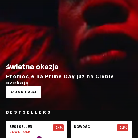
świetna okazja
Promocje na Prime Day już na Ciebie
czekają
ODKRYWAJ
BESTSELLERS
Go to the
SORAYA Wave™
page
Go to the
TOR™
BESTSELLER
NOWOŚĆ
-24%
-22%
LOW STOCK