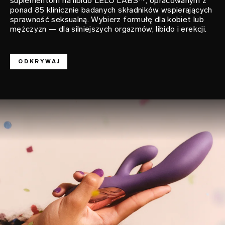
suplementom na libido LELO LABS™, opracowanym z
ponad 85 klinicznie badanych składników wspierających
sprawność seksualną. Wybierz formułę dla kobiet lub
mężczyzn — dla silniejszych orgazmów, libido i erekcji.
ODKRYWAJ