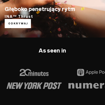
Głęboko penetrujący rytm
INA™ Thrust
ODKRYWAJ
As seen in