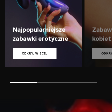
Najpopularniejsze
Zabawk
zabawki erotyczne
kobiet
ODKRYJ WIĘCEJ
ODKRY