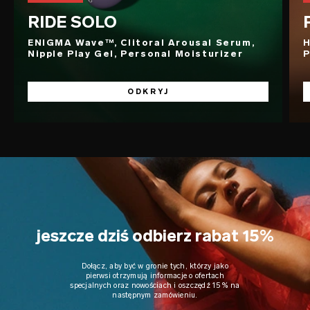
RIDE SOLO
ENIGMA Wave™, Clitoral Arousal Serum,
H
Nipple Play Gel, Personal Moisturizer
P
ODKRYJ
jeszcze dziś odbierz rabat 15%
Dołącz, aby być w gronie tych, którzy jako
pierwsi otrzymują informacje o ofertach
specjalnych oraz nowościach i oszczędź 15% na
następnym zamówieniu.