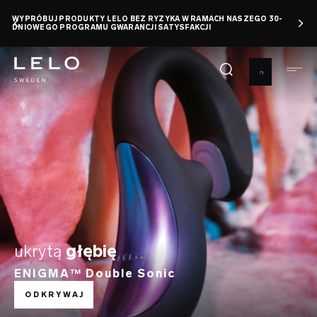
Przejdź
JDZIEŃ ORGAZMU: ZAOSZCZĘDŹ DO 50% +
ODBIERZ DARMOWĄ ZABAWKĘ
KUP TERAZ
do
0 d 21 h 52 m 20 s
treści
ukrytą
głębię
ENIGMA™ Double Sonic
ODKRYWAJ