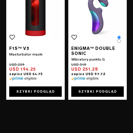
Color
Color
F1S™ V3
ENIGMA™ DOUBLE
SONIC
Masturbator męski
Wibratory punktu G
USD 194.25
USD 251.28
SZYBKI PODGLĄD
SZYBKI PODGLĄD