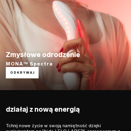
Zmysłowe odrodzenie
MONA™ Spectra
rozpal swoje pożądanie
ODKRYWAJ
LELO LABS™
działaj z nową energią
Tchnij nowe życie w swoją namiętność dzięki