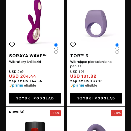
Color
Color
Color
Color
Color
Color
SORAYA WAVE™
TOR™ 3
Wibratory króliczki
Wibrujące pierścienie na
penisa
USD 204.44
USD 131.82
SZYBKI PODGLĄD
SZYBKI PODGLĄD
Go to the
F1S™ V3
page
Go to the
ENIGM
NOWOŚĆ
-25%
-28%