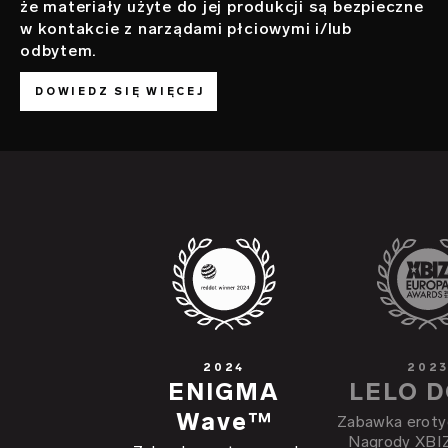
że materiały użyte do jej produkcji są bezpieczne
w kontakcie z narządami płciowymi i/lub
odbytem.
DOWIEDZ SIĘ WIĘCEJ
2024
202
ENIGMA
LELO 
Wave™
Zabawka erotyc
Nagrody XBI