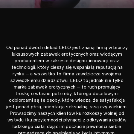
Od ponad dwóch dekad LELO jest znaną firmą w branży
luksusowych zabawek erotycznych oraz wiodącym
producentem w zakresie designu, innowacji oraz
technologii, który cieszy się wspaniałą reputacją na
rynku – a wszystko to firma zawdzięcza swojemu
szwedzkiemu dziedzictwu. LELO to jednak nie tylko
marka zabawek erotycznych – to ruch promujący
troskę o własne potrzeby, którego docelowymi
odbiorcami są te osoby, które wiedzą, że satysfakcja
jest ponad płcią, orientacją seksualną, rasą czy wiekiem.
Prowadzimy naszych klientów ku rozkoszy wolnej od
wstydu i ku przyjemności płynącej z odkrywania cudów
ludzkiego ciała, dając im poczucie pewności siebie
prowadzące do spełnienia w życiu intymnym.