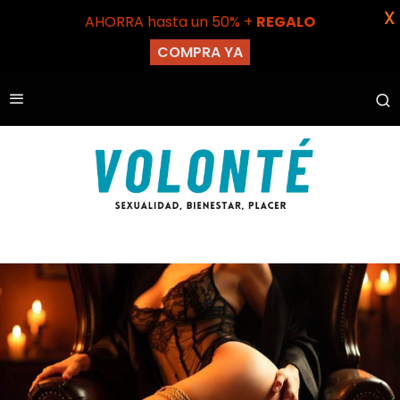
X
AHORRA hasta un 50% +
REGALO
COMPRA YA