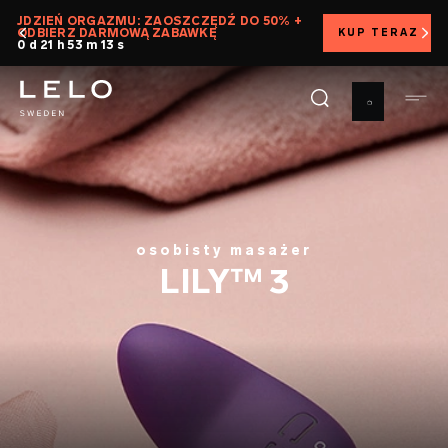
Przejdź
% +
WYPRÓBUJ PRODUKTY LELO BEZ RYZYKA W RAMA
KUP TERAZ
do
DNIOWEGO PROGRAMU GWARANCJI SATYSFAKCJI
treści
osobisty masażer
LILY™ 3