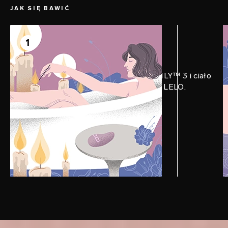
JAK SIĘ BAWIĆ
KROK 1
Przygotuj się
1
Dla lepszego nawilżenia nanieś na LILY™ 3 i ciało
obfitą ilość Lubrykantu Osobistego LELO.