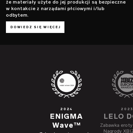
że materiały użyte do jej produkcji są bezpieczne
w kontakcie z narządami płciowymi i/lub
odbytem.
DOWIEDZ SIĘ WIĘCEJ
2024
202
ENIGMA
LELO 
Wave™
Zabawka erotyc
Nagrody XBI