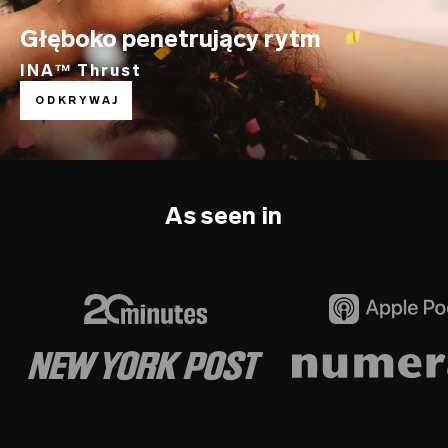
Głęboko penetrujący rytm
INA™ Thrust
ODKRYWAJ
As seen in