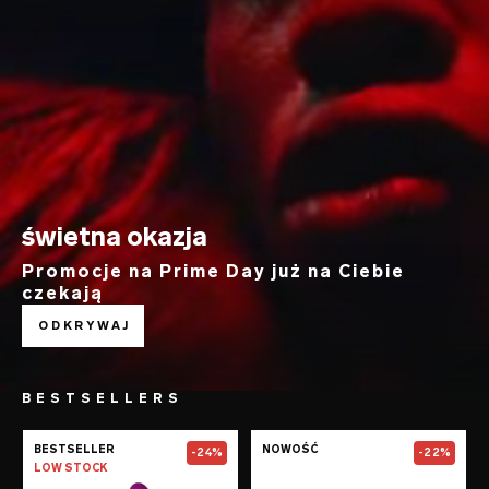
świetna okazja
Promocje na Prime Day już na Ciebie
czekają
ODKRYWAJ
BESTSELLERS
Go to the
SORAYA Wave™
page
Go to the
TOR™
BESTSELLER
NOWOŚĆ
-24%
-22%
LOW STOCK