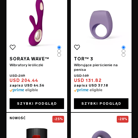
Color
Color
Color
Color
Color
Color
SORAYA WAVE™
TOR™ 3
Wibratory króliczki
Wibrujące pierścienie na
penisa
USD 204.44
USD 131.82
SZYBKI PODGLĄD
SZYBKI PODGLĄD
Go to the
F1S™ V3
page
Go to the
ENIGM
NOWOŚĆ
-25%
-28%