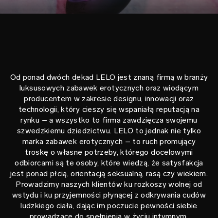
Od ponad dwóch dekad LELO jest znaną firmą w branży
luksusowych zabawek erotycznych oraz wiodącym
producentem w zakresie designu, innowacji oraz
technologii, który cieszy się wspaniałą reputacją na
rynku – a wszystko to firma zawdzięcza swojemu
szwedzkiemu dziedzictwu. LELO to jednak nie tylko
marka zabawek erotycznych – to ruch promujący
troskę o własne potrzeby, którego docelowymi
odbiorcami są te osoby, które wiedzą, że satysfakcja
jest ponad płcią, orientacją seksualną, rasą czy wiekiem.
Prowadzimy naszych klientów ku rozkoszy wolnej od
wstydu i ku przyjemności płynącej z odkrywania cudów
ludzkiego ciała, dając im poczucie pewności siebie
prowadzące do spełnienia w życiu intymnym.