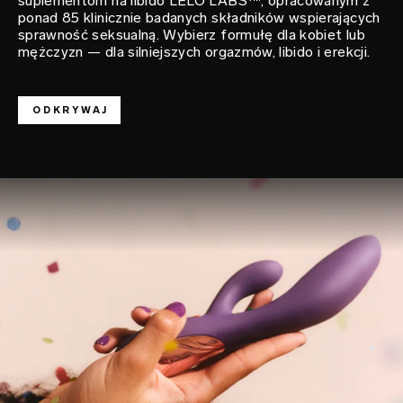
suplementom na libido LELO LABS™, opracowanym z
ponad 85 klinicznie badanych składników wspierających
sprawność seksualną. Wybierz formułę dla kobiet lub
mężczyzn — dla silniejszych orgazmów, libido i erekcji.
ODKRYWAJ