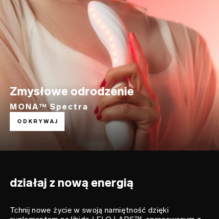
Zmysłowe odrodzenie
MONA™ Spectra
rozpal swoje pożądanie
ODKRYWAJ
LELO LABS™
działaj z nową energią
Tchnij nowe życie w swoją namiętność dzięki