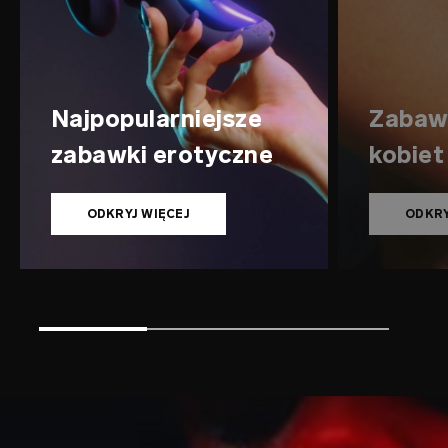
Najpopularniejsze
Zabawk
zabawki erotyczne
kobiet
ODKRYJ WIĘCEJ
ODKRY