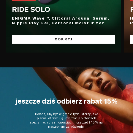
RIDE SOLO
ENIGMA Wave™, Clitoral Arousal Serum,
H
Nipple Play Gel, Personal Moisturizer
P
ODKRYJ
jeszcze dziś odbierz rabat 15%
Dołącz, aby być w gronie tych, którzy jako
pierwsi otrzymują informacje o ofertach
specjalnych oraz nowościach i oszczędź 15% na
następnym zamówieniu.