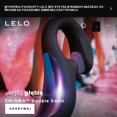
Przejdź
JDZIEŃ ORGAZMU: ZAOSZCZĘDŹ DO 50% +
ODBIERZ DARMOWĄ ZABAWKĘ
KUP TERAZ
do
0 d 13 h 7 m 47 s
treści
ukrytą
głębię
ENIGMA™ Double Sonic
ODKRYWAJ