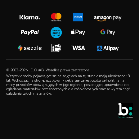
volonté blog
biuro prasowe
gwarancja rozszerzona
zabawki erotyczne dla kobiet
instagram
kariera
satisfaction guarantee
zabawki erotyczne dla mężczyzn
twitter
polityka prywatności
regulatory compliance
zabawki erotyczne dla par
facebook
polityka dotycząca plików cookie
FAQ – pytania ogólne
zestawy
audio erotica
regulamin
FAQ – pytania dot. kupowania
luksusowe zabawki erotyczne
our sexual health experts
program partnerski
FAQ – pytania dot. produktów
lubrykanty
sprzedawcy
© 2003-2026 LELO iAB. Wszelkie prawa zastrzeżone.
environmental labels
akcesoria erotyczne
Wszystkie osoby pojawiające się na zdjęciach na tej stronie mają ukończone 18
lat. Wchodząc na stronę, użytkownik deklaruje, że jest osobą pełnoletnią na
bądźmy w kontakcie
mocy przepisów obowiązujących w jego regionie, posiadającą uprawnienia do
prezerwatywy
oglądania materiałów przeznaczonych dla osób dorosłych oraz że wyraża chęć
oglądania takich materiałów.
wyszukiwarka sklepów
queerowe produkty
zniżka studencka
LELO Originals