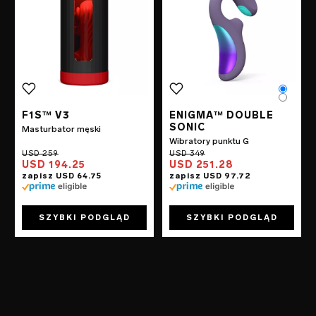
Color
Color
F1S™ V3
ENIGMA™ DOUBLE
SONIC
Masturbator męski
Wibratory punktu G
USD 194.25
USD 251.28
SZYBKI PODGLĄD
SZYBKI PODGLĄD