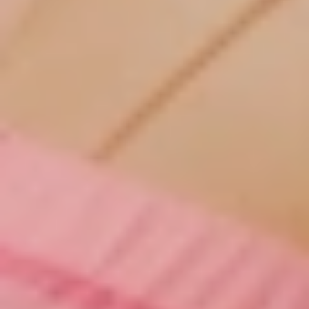
une stimulation inégalée surpuissante,
à un rythme constant. Sa force et son
intensité sont intuitives et varient en
fonction de la pression que vous
exercez et de l’angle d’application.