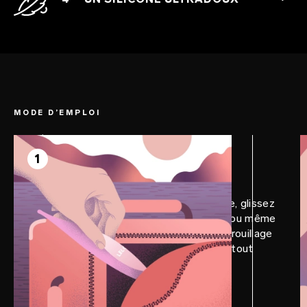
variables, du murmure aguicheur à la
pulsation jouissive.
Son silicone de haute qualité et ultradoux
offre une sensation de chaleur, pour un
plaisir encore plus intense, sans négliger
l’hygiène.
MODE D’EMPLOI
ÉTAPE 1
Préliminaires
1
Avant votre prochaine grande aventure, glissez
LELO DOT™ Travel dans votre valise ou même
un petit sac à main. La fonction de verrouillage
en voyage assurera votre discrétion à tout
moment.