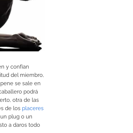
en y confían
itud del miembro,
l pene se sale en
 caballero podrá
erto, otra de las
es de los
placeres
r un plug o un
sto a daros todo