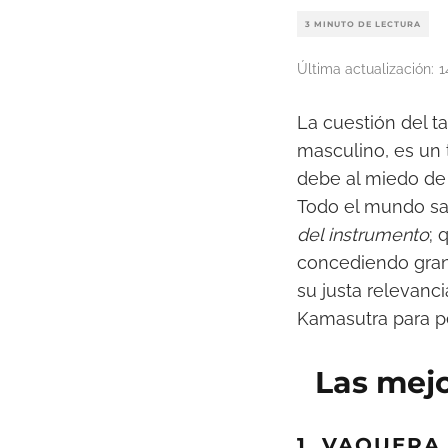
3 MINUTO DE LECTURA
Última actualización:
1
La cuestión del ta
masculino, es un
debe al miedo de
Todo el mundo s
del instrumento
; 
concediendo gran 
su justa relevanci
Kamasutra para p
Las mej
1. VAQUERA