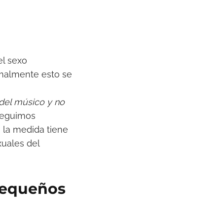
el sexo
malmente esto se
 del músico y no
seguimos
 la medida tiene
xuales del
pequeños