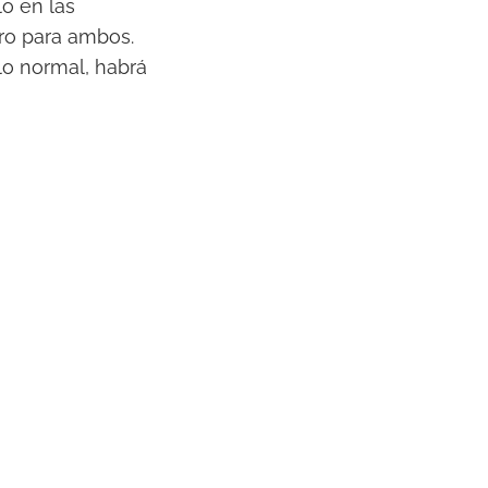
lo en las
ro para ambos.
 lo normal, habrá