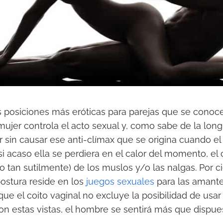
s posiciones más eróticas para parejas que se conoc
jer controla el acto sexual y, como sabe de la long
ar sin causar ese anti-clímax que se origina cuando e
si acaso ella se perdiera en el calor del momento, el
 no tan sutilmente) de los muslos y/o las nalgas. Por ci
postura reside en los
juegos sexuales
para las amant
 que el coito vaginal no excluye la posibilidad de usa
con estas vistas, el hombre se sentirá más que dispue