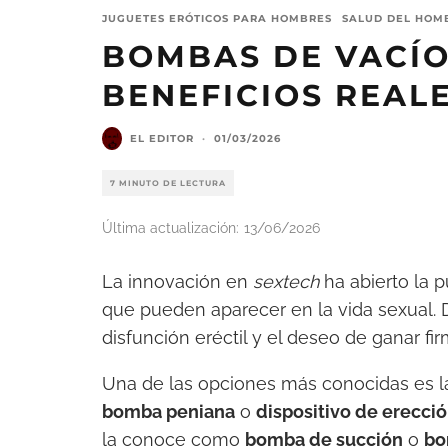
JUGUETES ERÓTICOS PARA HOMBRES
SALUD DEL HOM
BOMBAS DE VACÍO
BENEFICIOS REAL
EL EDITOR
·
01/03/2026
7 MINUTO DE LECTURA
Última actualización:
13/06/2026
La innovación en
sextech
ha abierto la p
que pueden aparecer en la vida sexual. 
disfunción eréctil y el deseo de ganar f
Una de las opciones más conocidas es 
bomba peniana
o
dispositivo de erecció
la conoce como
bomba de succión
o
bo