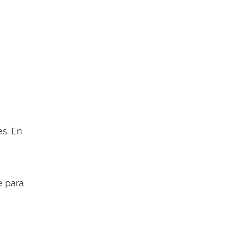
es. En
e para