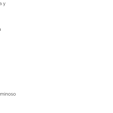
a y
a
luminoso