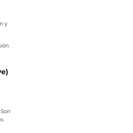
n y
ión.
ve)
 Son
os