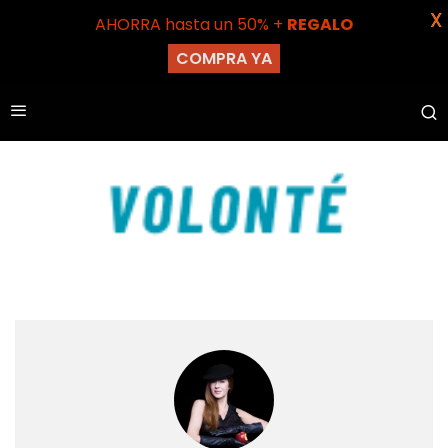
X
AHORRA hasta un 50% +
REGALO
COMPRA YA