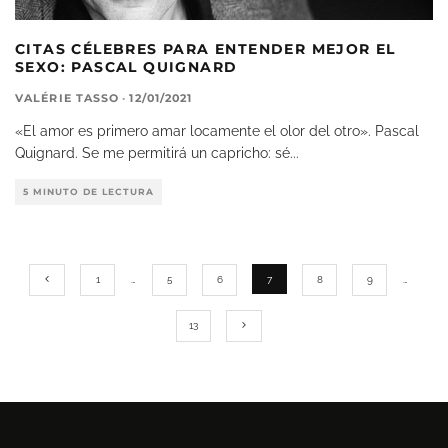
CITAS CÉLEBRES PARA ENTENDER MEJOR EL
SEXO: PASCAL QUIGNARD
VALÉRIE TASSO
·
12/01/2021
«El amor es primero amar locamente el olor del otro». Pascal
Quignard. Se me permitirá un capricho: sé
...
5 MINUTO DE LECTURA
1
…
5
6
7
8
9
…
13